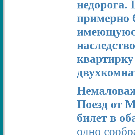
недорога.
примерно 
имеющуюся
наследств
квартирку
двухкомнат
Немаловажн
Поезд от М
билет в об
одно сообр